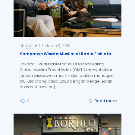
iitcf
at
March 11, 2019
Kampanye Wisata Muslim di Radio Elshinta
Jakarta–Studi Mastercard-Crescent Rating
Global Muslim Travel Index (GMTI) menyebutkan
jumlah wisatawan muslim dunia akan mencapai
168 juta orang pada 2020 dengan pengeluaran
di atas 200 miliar
[…]
0
Read more