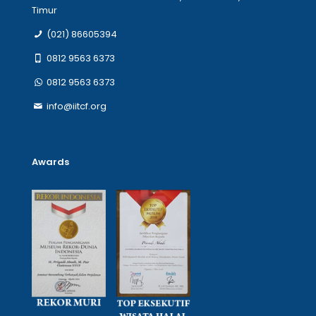
Timur
(021) 86605394
0812 9563 6373
0812 9563 6373
info@iitcf.org
Awards