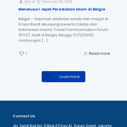
iitcf
at
February 18, 2019
Menelusuri Jejak Peradaban Islam di Belgia
Belgia – Sejumlah destinasi wisata dan masjid di
Eropa Barat dikunjungi peserta Edutrip dari
Indonesian Islamic Travel Communication Forum
(IITCF). Saat di Belgia, Minggu (17/2/2019),
rombongan
[…]
0
Read more
Load more
Contact Us
Jln. Selat Bali No. 5 Blok E11 Kav AL, Duren Sawit, Jakarta