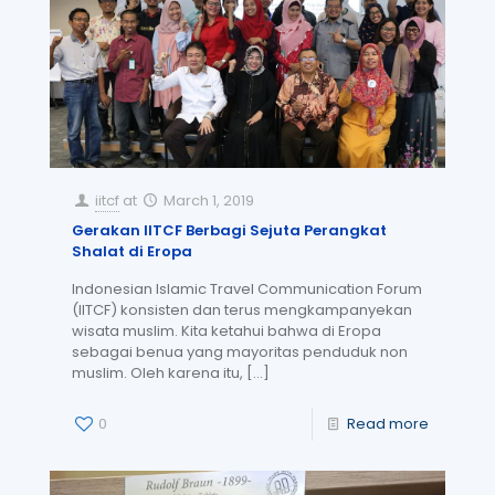
iitcf
at
March 1, 2019
Gerakan IITCF Berbagi Sejuta Perangkat
Shalat di Eropa
Indonesian Islamic Travel Communication Forum
(IITCF) konsisten dan terus mengkampanyekan
wisata muslim. Kita ketahui bahwa di Eropa
sebagai benua yang mayoritas penduduk non
muslim. Oleh karena itu,
[…]
0
Read more