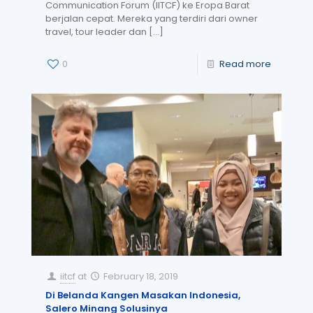
Communication Forum (IITCF) ke Eropa Barat
berjalan cepat. Mereka yang terdiri dari owner
travel, tour leader dan
[…]
0
Read more
iitcf
at
February 18, 2019
Di Belanda Kangen Masakan Indonesia,
Salero Minang Solusinya