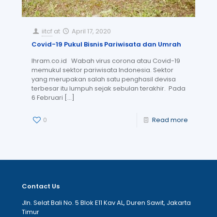
iitcf
at
April 17, 2020
Covid-19 Pukul Bisnis Pariwisata dan Umrah
Ihram.co.id Wabah virus corona atau Covid-19
memukul sektor pariwisata Indonesia. Sektor
yang merupakan salah satu penghasil devisa
terbesar itu lumpuh sejak sebulan terakhir. Pada
6 Februari
[…]
0
Read more
Contact Us
Jln. Selat Bali No. 5 Blok E11 Kav AL, Duren Sawit, Jakarta
Timur