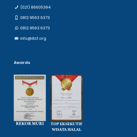
(021) 86605394
0812 9563 6373
0812 9563 6373
info@iitcf.org
Awards