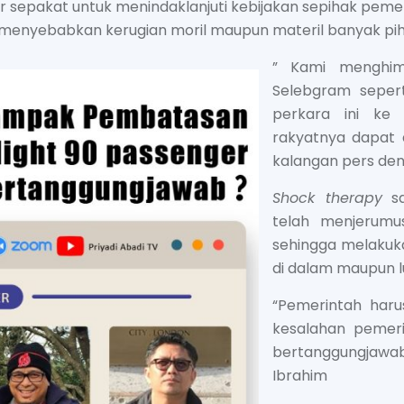
 sepakat untuk menindaklanjuti kebijakan sepihak peme
 menyebabkan kerugian moril maupun materil banyak pih
” Kami menghim
Selebgram sepe
perkara ini ke 
rakyatnya dapat d
kalangan pers den
Shock therapy
sa
telah menjerumus
sehingga melakuk
di dalam maupun l
“Pemerintah haru
kesalahan pemeri
bertanggungjawa
Ibrahim