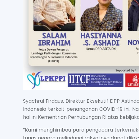
Syachrul Firdaus, Direktur Eksekutif DPP As
Indonesia terkait penanganan COVID-19 ini. N
hal ini Kementrian Perhubungan RI atas kebij
”Kami menghimbau para pengacara terkemuka 
tugas negara melindungi rakyatnya dapat dilak