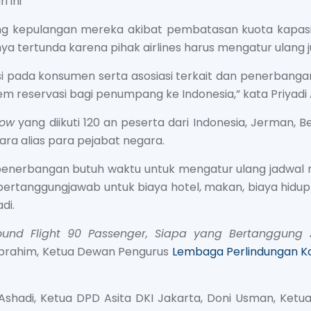
ri ini
lang kepulangan mereka akibat pembatasan kuota kapasi
nya tertunda karena pihak airlines harus mengatur ulan
si pada konsumen serta asosiasi terkait dan penerbangan
 reservasi bagi penumpang ke Indonesia,” kata Priyadi 
how
yang diikuti 120 an peserta dari Indonesia, Jerman, 
ra alias para pejabat negara.
 penerbangan butuh waktu untuk mengatur ulang jadwal r
ertanggungjawab untuk biaya hotel, makan, biaya hidup 
di.
nd Flight 90 Passenger, Siapa yang Bertanggung
Ibrahim, Ketua Dewan Pengurus
Lembaga Perlindungan Ko
 Ashadi, Ketua DPD Asita DKI Jakarta, Doni Usman, Ketu