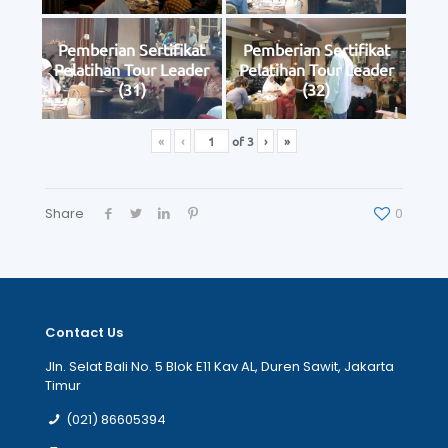
Pemberian Sertifikat
Pemberian Sertifikat
Pelatihan Tour Leader
Pelatihan Tour Leader
(31)
(32)
«
‹
of
3
›
»
Share
0
Contact Us
Jln. Selat Bali No. 5 Blok E11 Kav AL, Duren Sawit, Jakarta
Timur
(021) 86605394